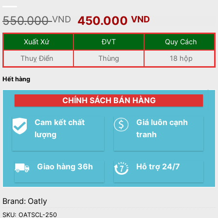
Giá
Giá
550.000
450.000
VND
VND
gốc
hiện
là:
tại
Xuất Xứ
ĐVT
Quy Cách
550.000 VND.
là:
Thuỵ Điển
Thùng
18 hộp
450.000 V
Hết hàng
CHÍNH SÁCH BÁN HÀNG
Cam kết chất
Giá luôn cạnh
lượng
tranh
Giao hàng 36h
Hỗ trợ 24/7
Brand:
Oatly
SKU:
OATSCL-250