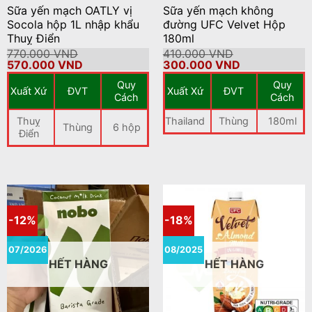
Sữa yến mạch OATLY vị
Sữa yến mạch không
Socola hộp 1L nhập khẩu
đường UFC Velvet Hộp
Thuỵ Điển
180ml
770.000
VND
410.000
VND
Giá
Giá
Giá
Giá
570.000
VND
300.000
VND
gốc
hiện
gốc
hiện
Quy
Quy
là:
tại
là:
tại
Xuất Xứ
ĐVT
Xuất Xứ
ĐVT
770.000 VND.
là:
410.000 VND.
là:
Cách
Cách
570.000 VND.
300.000 VND
Thuỵ
Thailand
Thùng
180ml
Thùng
6 hộp
Điển
-12%
-18%
07/2026
08/2025
HẾT HÀNG
HẾT HÀNG