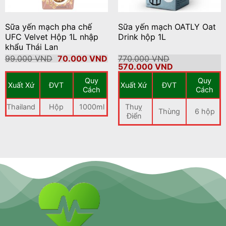
Sữa yến mạch pha chế
Sữa yến mạch OATLY Oat
UFC Velvet Hộp 1L nhập
Drink hộp 1L
khẩu Thái Lan
Giá
Giá
99.000
VND
70.000
VND
770.000
VND
gốc
hiện
Giá
Giá
570.000
VND
là:
tại
gốc
hiện
Quy
Quy
99.000 VND.
là:
là:
tại
Xuất Xứ
ĐVT
Xuất Xứ
ĐVT
70.000 VND.
770.000 VND.
là:
Cách
Cách
570.000 VND.
Thailand
Hộp
1000ml
Thuỵ
Thùng
6 hộp
Điển