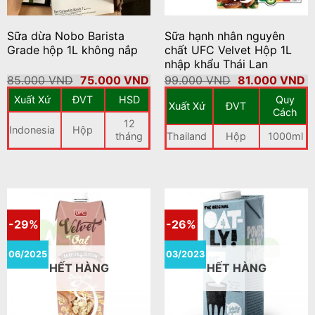
Sữa dừa Nobo Barista
Sữa hạnh nhân nguyên
Grade hộp 1L không nắp
chất UFC Velvet Hộp 1L
nhập khẩu Thái Lan
Giá
Giá
Giá
G
85.000
VND
75.000
VND
99.000
VND
81.000
VND
gốc
hiện
gốc
h
Xuất Xứ
ĐVT
HSD
Quy
là:
tại
là:
tạ
Xuất Xứ
ĐVT
85.000 VND.
là:
99.000 VND.
là
Cách
75.000 VND.
8
12
Indonesia
Hộp
tháng
Thailand
Hộp
1000ml
-29%
-26%
06/2025
03/2023
HẾT HÀNG
HẾT HÀNG