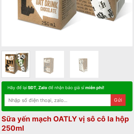
Hãy để lại
SĐT, Zalo
để nhận báo giá sỉ
miễn phí!
Sữa yến mạch OATLY vị sô cô la hộp
250ml