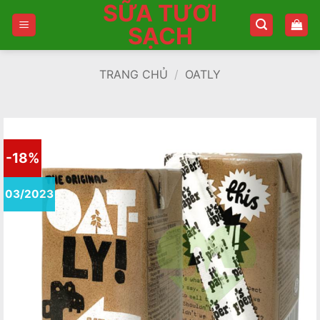
SỮA TƯƠI
Bỏ
qua
SẠCH
nội
dung
TRANG CHỦ
/
OATLY
-18%
03/2023