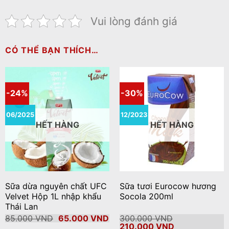
Vui lòng đánh giá
CÓ THỂ BẠN THÍCH…
-24%
-30%
06/2025
12/2023
HẾT HÀNG
HẾT HÀNG
Sữa dừa nguyên chất UFC
Sữa tươi Eurocow hương
Velvet Hộp 1L nhập khẩu
Socola 200ml
Thái Lan
Giá
Giá
85.000
VND
65.000
VND
300.000
VND
gốc
hiện
Giá
Giá
210.000
VND