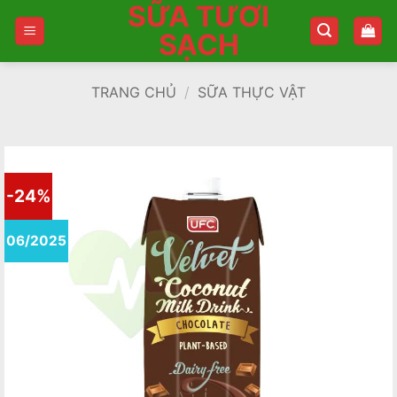
SỮA TƯƠI
Bỏ
qua
SẠCH
nội
dung
TRANG CHỦ
/
SỮA THỰC VẬT
-24%
06/2025