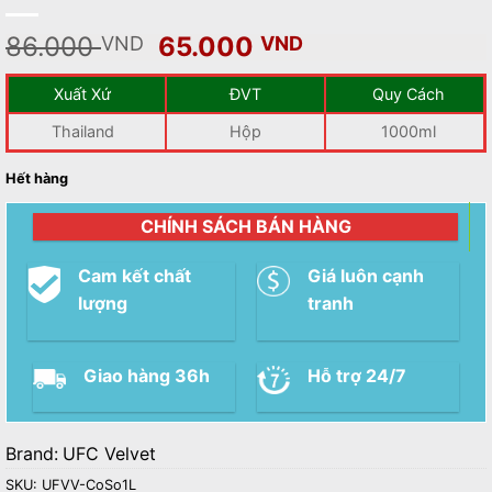
Giá
Giá
86.000
65.000
VND
VND
gốc
hiện
là:
tại
Xuất Xứ
ĐVT
Quy Cách
86.000 VND.
là:
Thailand
Hộp
1000ml
65.000 VND.
Hết hàng
CHÍNH SÁCH BÁN HÀNG
Cam kết chất
Giá luôn cạnh
lượng
tranh
Giao hàng 36h
Hỗ trợ 24/7
Brand:
UFC Velvet
SKU:
UFVV-CoSo1L