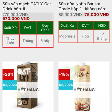
Sữa yến mạch OATLY Oat
Sữa dừa Nobo Barista
Drink hộp 1L
Grade hộp 1L không nắp
Giá
G
770.000
VND
85.000
VND
75.000
VND
Giá
Giá
gốc
h
570.000
VND
gốc
hiện
là:
tạ
Quy
Xuất Xứ
ĐVT
HSD
là:
tại
85.000 VND.
là
Xuất Xứ
ĐVT
770.000 VND.
là:
7
Cách
570.000 VND.
12
Indonesia
Hộp
Thuỵ
tháng
Thùng
6 hộp
Điển
-26%
-18%
02/2023
08/2025
HẾT HÀNG
HẾT HÀNG