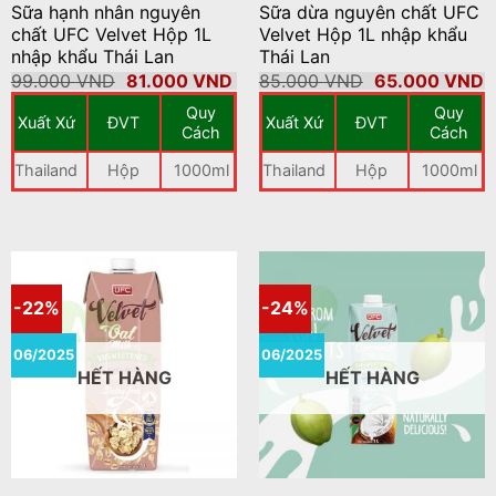
Sữa hạnh nhân nguyên
Sữa dừa nguyên chất UFC
chất UFC Velvet Hộp 1L
Velvet Hộp 1L nhập khẩu
nhập khẩu Thái Lan
Thái Lan
Giá
Giá
Giá
G
99.000
VND
81.000
VND
85.000
VND
65.000
VND
gốc
hiện
gốc
h
Quy
Quy
là:
tại
là:
t
Xuất Xứ
ĐVT
Xuất Xứ
ĐVT
99.000 VND.
là:
85.000 VND.
là
Cách
Cách
81.000 VND.
6
Thailand
Hộp
1000ml
Thailand
Hộp
1000ml
-22%
-24%
06/2025
06/2025
HẾT HÀNG
HẾT HÀNG