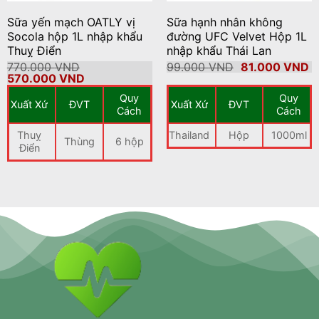
Sữa yến mạch OATLY vị
Sữa hạnh nhân không
Socola hộp 1L nhập khẩu
đường UFC Velvet Hộp 1L
Thuỵ Điển
nhập khẩu Thái Lan
Giá
G
770.000
VND
99.000
VND
81.000
VND
Giá
Giá
gốc
h
570.000
VND
gốc
hiện
là:
tạ
Quy
Quy
là:
tại
99.000 VND.
là
Xuất Xứ
ĐVT
Xuất Xứ
ĐVT
770.000 VND.
là:
8
Cách
Cách
570.000 VND.
Thuỵ
Thailand
Hộp
1000ml
Thùng
6 hộp
Điển