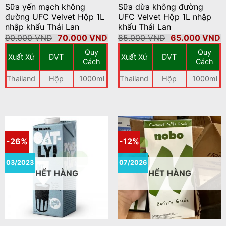
Sữa yến mạch không
Sữa dừa không đường
đường UFC Velvet Hộp 1L
UFC Velvet Hộp 1L nhập
nhập khẩu Thái Lan
khẩu Thái Lan
Giá
Giá
Giá
G
90.000
VND
70.000
VND
85.000
VND
65.000
VND
gốc
hiện
gốc
h
Quy
Quy
là:
tại
là:
t
Xuất Xứ
ĐVT
Xuất Xứ
ĐVT
90.000 VND.
là:
85.000 VND.
là
Cách
Cách
70.000 VND.
6
Thailand
Hộp
1000ml
Thailand
Hộp
1000ml
-26%
-12%
03/2023
07/2026
HẾT HÀNG
HẾT HÀNG