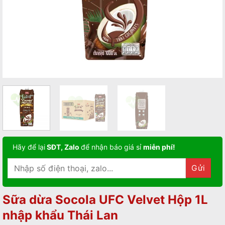
Hãy để lại
SĐT, Zalo
để nhận báo giá sỉ
miễn phí!
Sữa dừa Socola UFC Velvet Hộp 1L
nhập khẩu Thái Lan