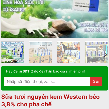
Hãy để lại
SĐT, Zalo
để nhận báo giá sỉ
miễn phí!
Sữa tươi nguyên kem Western béo
3,8% cho pha chế