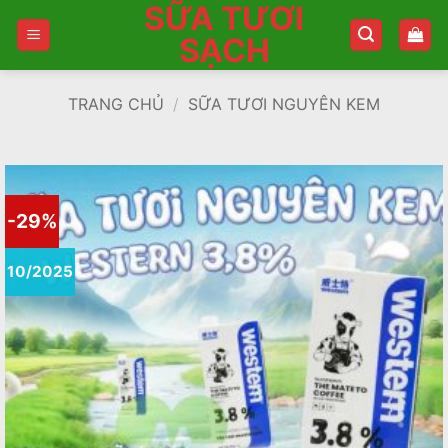
SỮA TƯƠI
Bỏ
qua
SẠCH
nội
dung
TRANG CHỦ
/
SỮA TƯƠI NGUYÊN KEM
-29%
10/2025