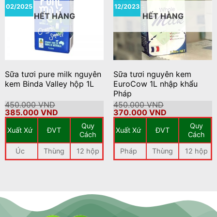
02/2025
12/2023
HẾT HÀNG
HẾT HÀNG
Sữa tươi pure milk nguyên
Sữa tươi nguyên kem
kem Binda Valley hộp 1L
EuroCow 1L nhập khẩu
Pháp
450.000
VND
450.000
VND
Giá
Giá
Giá
Giá
385.000
VND
370.000
VND
gốc
hiện
gốc
hiện
Quy
Quy
là:
tại
là:
tại
Xuất Xứ
ĐVT
Xuất Xứ
ĐVT
450.000 VND.
là:
450.000 VND.
là:
Cách
Cách
385.000 VND.
370.000 VND
Úc
Thùng
12 hộp
Pháp
Thùng
12 hộp