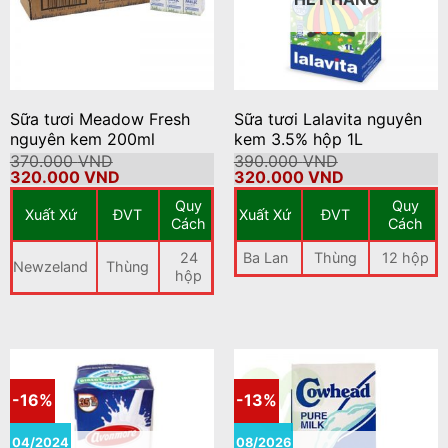
Sữa tươi Meadow Fresh
Sữa tươi Lalavita nguyên
nguyên kem 200ml
kem 3.5% hộp 1L
370.000
VND
390.000
VND
Giá
Giá
Giá
Giá
320.000
VND
320.000
VND
gốc
hiện
gốc
hiện
Quy
Quy
là:
tại
là:
tại
Xuất Xứ
ĐVT
Xuất Xứ
ĐVT
370.000 VND.
là:
390.000 VND.
là:
Cách
Cách
320.000 VND.
320.000 VND
24
Ba Lan
Thùng
12 hộp
Newzeland
Thùng
hộp
-16%
-13%
04/2024
08/2026