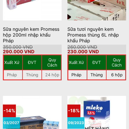
Sữa nguyên kem Promess
Sữa tươi nguyên kem
hộp 200ml nhập khẩu
Promess thùng 6L nhập
Pháp
khẩu Pháp
350.000
VND
260.000
VND
Giá
Giá
Giá
Giá
290.000
VND
230.000
VND
gốc
hiện
gốc
hiện
Quy
Quy
là:
tại
là:
tại
Xuất Xứ
ĐVT
Xuất Xứ
ĐVT
350.000 VND.
là:
260.000 VND.
là:
Cách
Cách
290.000 VND.
230.000 VND
Pháp
Thùng
24 hộp
Pháp
Thùng
6 hộp
-14%
-18%
03/2027
09/2023
HẾT HÀNG