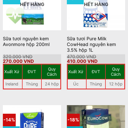
HẾT HÀNG
HẾT HÀNG
Sữa tươi nguyên kem
Sữa tươi Pure Milk
Avonmore hộp 200ml
CowHead nguyên kem
3.5% hộp 1L
320.000
VND
470.000
VND
Giá
Giá
Giá
Giá
270.000
VND
410.000
VND
gốc
hiện
gốc
hiện
Quy
Quy
là:
tại
là:
tại
Xuất Xứ
ĐVT
Xuất Xứ
ĐVT
320.000 VND.
là:
470.000 VND.
là:
Cách
Cách
270.000 VND.
410.000 VND.
Ireland
Thùng
24 hộp
Úc
Thùng
12 hộp
-14%
-18%