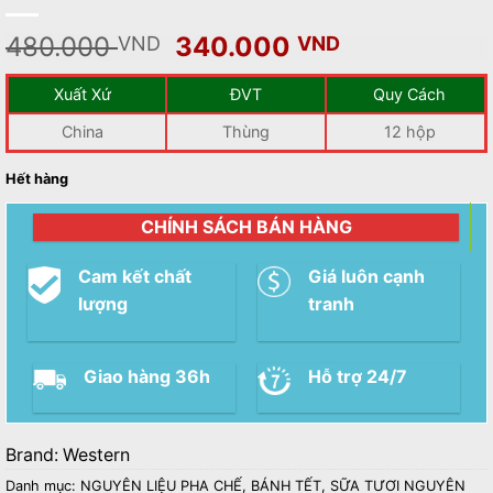
Giá
Giá
480.000
340.000
VND
VND
gốc
hiện
là:
tại
Xuất Xứ
ĐVT
Quy Cách
480.000 VND.
là:
China
Thùng
12 hộp
340.000 V
Hết hàng
CHÍNH SÁCH BÁN HÀNG
Cam kết chất
Giá luôn cạnh
lượng
tranh
Giao hàng 36h
Hỗ trợ 24/7
Brand:
Western
Danh mục:
NGUYÊN LIỆU PHA CHẾ
,
BÁNH TẾT
,
SỮA TƯƠI NGUYÊN