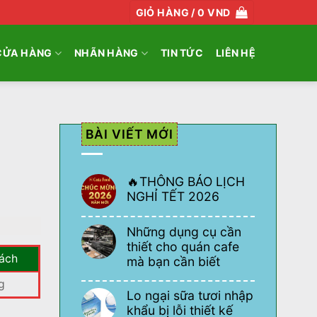
GIỎ HÀNG /
0
VND
CỬA HÀNG
NHÃN HÀNG
TIN TỨC
LIÊN HỆ
BÀI VIẾT MỚI
🔥THÔNG BÁO LỊCH
NGHỈ TẾT 2026
Không
có
Những dụng cụ cần
bình
luận
thiết cho quán cafe
ở
ách
mà bạn cần biết
🔥
THÔNG
Không
BÁO
g
có
LỊCH
00 VND.
Lo ngại sữa tươi nhập
bình
NGHỈ
luận
khẩu bị lỗi thiết kế
TẾT
ở