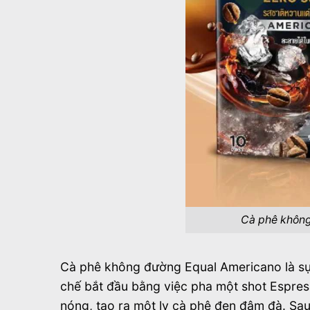
Cà phê không
Cà phê không đường Equal Americano là sự
chế bắt đầu bằng việc pha một shot Espre
nóng, tạo ra một ly cà phê đen đậm đà. Sa