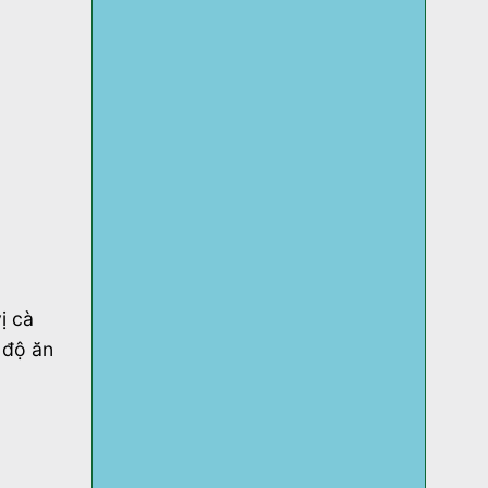
ị cà
 độ ăn
h