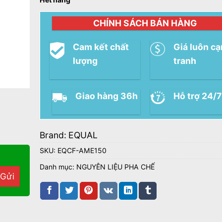
CHÍNH SÁCH BÁN HÀNG
Cam kết chất
Giá luôn c
lượng
tranh
Giao hàng 36h
Hỗ trợ 24/7
Brand:
EQUAL
SKU:
EQCF-AME150
Danh mục:
NGUYÊN LIỆU PHA CHẾ