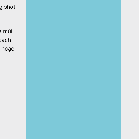
g shot
à mùi
cách
e hoặc