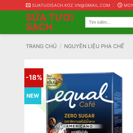
Bỏ
SUATUOISACH.KOZ.VN@GMAIL.COM
MON 
qua
SỮA TƯƠI
nội
Tìm
SẠCH
kiếm:
dung
TRANG CHỦ
/
NGUYÊN LIỆU PHA CHẾ
-18%
NEW