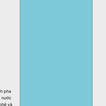
nh pha
i nước
 phê và