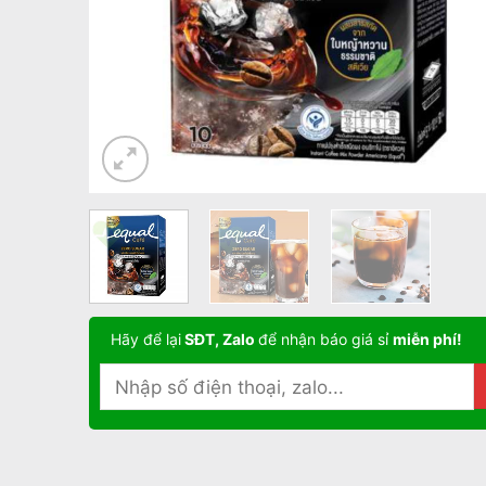
Hãy để lại
SĐT, Zalo
để nhận báo giá sỉ
miễn phí!