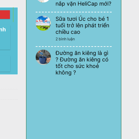
2026
nắp vặn HeliCap mới?
Những
dụng
Không
cụ
có
cần
Sữa tươi Úc cho bé 1
bình
thiết
luận
tuổi trở lên phát triển
cho
ở
ạnh
quán
chiều cao
Lo
cafe
ngại
mà
ở
2 bình luận
sữa
bạn
Sữa
tươi
cần
tươi
nhập
biết
Úc
Đường ăn kiêng là gì
khẩu
cho
bị
? Đường ăn kiêng có
bé
lỗi
1
tốt cho sức khoẻ
thiết
tuổi
kế
không ?
trở
nắp
lên
Không
vặn
phát
có
HeliCap
triển
bình
mới?
chiều
luận
cao
ở
Đường
ăn
kiêng
là
gì
?
Đường
ăn
kiêng