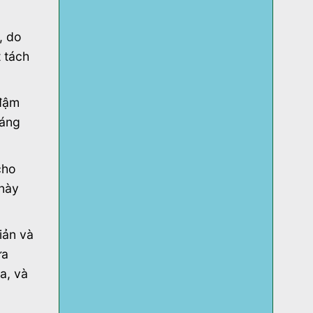
, do
 tách
 đậm
đáng
cho
 này
iản và
ựa
a, và