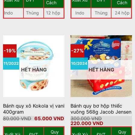
35.000 VND.
là
Cách
Cách
3
Indo
Thùng
12 hộp
Indo
Thùng
24 hộp
-19%
-27%
11/2022
10/2024
HẾT HÀNG
HẾT HÀNG
Bánh quy xô Kokola vị vani
Bánh quy bơ hộp thiếc
400gram
vuông 568g Jacob Jensen
Giá
Giá
80.000
VND
65.000
VND
300.000
VND
gốc
hiện
Giá
Giá
220.000
VND
là:
tại
gốc
hiện
Quy
Quy
80.000 VND.
là:
là:
tại
Xuất Xứ
ĐVT
Xuất Xứ
ĐVT