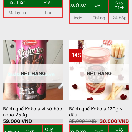
Xuất Xứ
ĐVT
Quy
là:
tại
35.000 VND.
là
Xuất Xứ
ĐVT
110.000 VND.
là:
3
Cách
80.000 VND.
Malaysia
Lon
Indo
Thùng
24 hộp
-14%
HẾT HÀNG
HẾT HÀNG
Bánh quế Kokola vị sô hộp
Bánh quế Kokola 120g vị
nhựa 250g
dâu
Giá
G
59.000
VND
35.000
VND
30.000
VND
gốc
h
Quy
Quy
là:
t
Xuất Xứ
ĐVT
Xuất Xứ
ĐVT