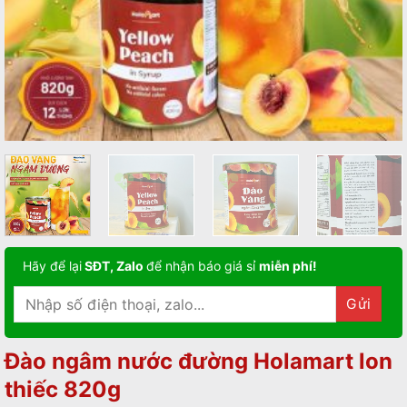
Hãy để lại
SĐT, Zalo
để nhận báo giá sỉ
miễn phí!
Đào ngâm nước đường Holamart lon
thiếc 820g