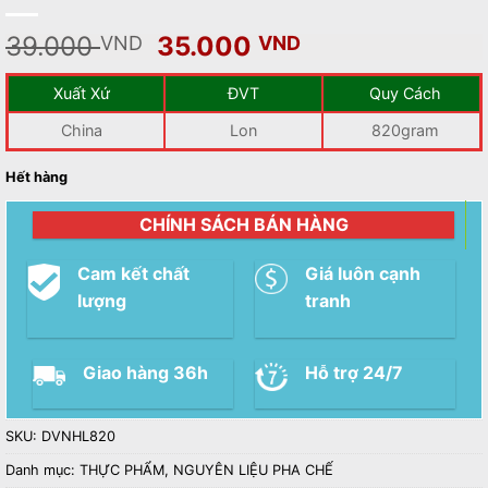
Giá
Giá
39.000
35.000
VND
VND
gốc
hiện
là:
tại
Xuất Xứ
ĐVT
Quy Cách
39.000 VND.
là:
China
Lon
820gram
35.000 VND.
Hết hàng
CHÍNH SÁCH BÁN HÀNG
Cam kết chất
Giá luôn cạnh
lượng
tranh
Giao hàng 36h
Hỗ trợ 24/7
SKU:
DVNHL820
Danh mục:
THỰC PHẨM
,
NGUYÊN LIỆU PHA CHẾ