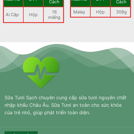
58.000 VND
200.000 VND.
là:
Cách
Cách
đến
168.000 VND.
1.248.000 VND
16
Malay
Hộp
308g
Ai Cập
Hộp
miếng
Sữa Tươi Sạch chuyên cung cấp sữa tươi nguyên chất
nhập khẩu Châu Âu. Sữa Tươi an toàn cho sức khỏe
của trẻ nhỏ, giúp phát triển toàn diện.