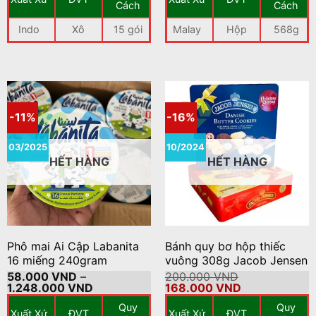
65.000 VND.
300.000 VND.
là:
Cách
Cách
220.000 VND
Indo
Xô
15 gói
Malay
Hộp
568g
-11%
-16%
03/2025
10/2024
HẾT HÀNG
HẾT HÀNG
Phô mai Ai Cập Labanita
Bánh quy bơ hộp thiếc
16 miếng 240gram
vuông 308g Jacob Jensen
58.000
VND
–
200.000
VND
Khoảng
Giá
Giá
1.248.000
VND
168.000
VND
giá:
gốc
hiện
Quy
Quy
từ
là:
tại
Xuất Xứ
ĐVT
Xuất Xứ
ĐVT