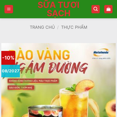
SỮA TƯƠI
Bỏ
qua
SẠCH
nội
dung
TRANG CHỦ
/
THỰC PHẨM
-10%
08/2027