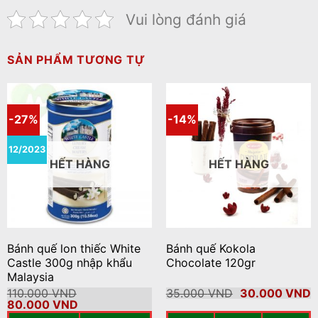
Vui lòng đánh giá
SẢN PHẨM TƯƠNG TỰ
-27%
-14%
12/2023
HẾT HÀNG
HẾT HÀNG
Bánh quế lon thiếc White
Bánh quế Kokola
Castle 300g nhập khẩu
Chocolate 120gr
Malaysia
Giá
G
110.000
VND
35.000
VND
30.000
VND
Giá
Giá
gốc
h
80.000
VND
gốc
hiện
là:
t