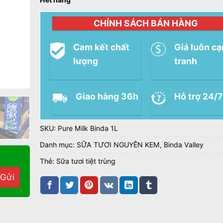
CHÍNH SÁCH BÁN HÀNG
Cam kết chất
Giá luôn c
lượng
tranh
Giao hàng 36h
Hỗ trợ 24/7
SKU:
Pure Milk Binda 1L
Danh mục:
SỮA TƯƠI NGUYÊN KEM
,
Binda Valley
Thẻ:
Sữa tươi tiệt trùng