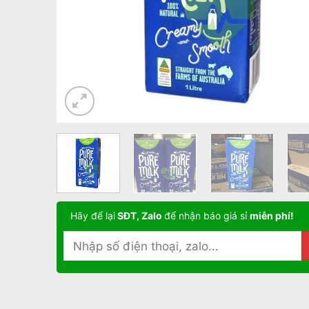
Hãy để lại
SĐT, Zalo
để nhận báo giá sỉ
miễn phí!