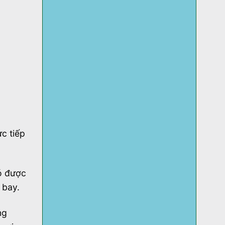
c tiếp
ó được
 bay.
ng