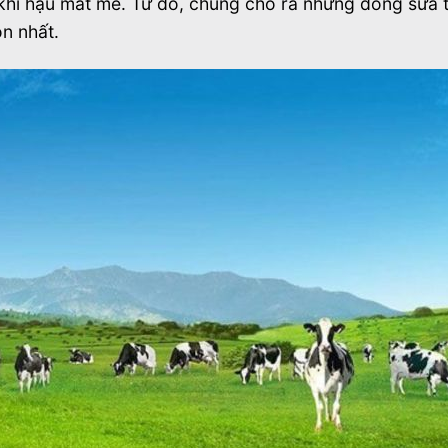
 khí hậu mát mẻ. Từ đó, chúng cho ra những dòng sữa 
n nhất.