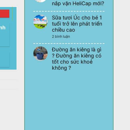
2026
nắp vặn HeliCap mới?
Những
dụng
Không
cụ
có
cần
Sữa tươi Úc cho bé 1
bình
thiết
luận
tuổi trở lên phát triển
cho
ở
ạnh
quán
chiều cao
Lo
cafe
ngại
mà
ở
2 bình luận
sữa
bạn
Sữa
tươi
cần
tươi
nhập
biết
Úc
Đường ăn kiêng là gì
khẩu
cho
bị
? Đường ăn kiêng có
bé
lỗi
1
tốt cho sức khoẻ
thiết
tuổi
kế
không ?
trở
nắp
lên
Không
vặn
phát
có
HeliCap
triển
bình
mới?
chiều
luận
cao
ở
Đường
ăn
kiêng
là
gì
?
Đường
ăn
kiêng