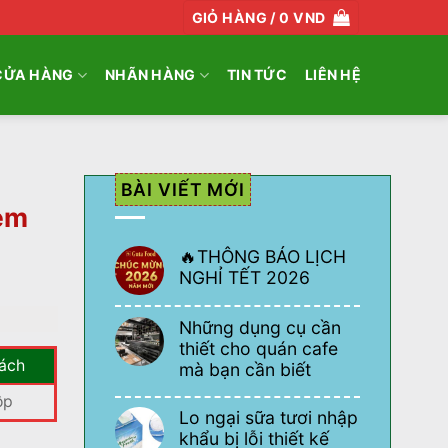
GIỎ HÀNG /
0
VND
CỬA HÀNG
NHÃN HÀNG
TIN TỨC
LIÊN HỆ
BÀI VIẾT MỚI
kem
🔥THÔNG BÁO LỊCH
NGHỈ TẾT 2026
Không
á
có
Những dụng cụ cần
bình
ện
luận
thiết cho quán cafe
ở
ách
mà bạn cần biết
🔥
THÔNG
Không
BÁO
ộp
có
LỊCH
5.000 VND.
Lo ngại sữa tươi nhập
bình
NGHỈ
luận
khẩu bị lỗi thiết kế
TẾT
ở